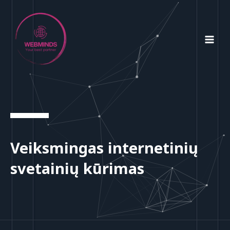
Skip
MAI
to
MEN
content
Veiksmingas internetinių
svetainių kūrimas​