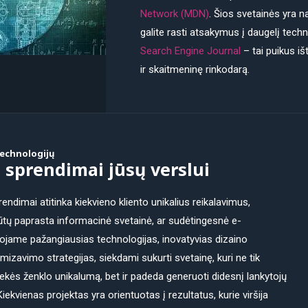
Network (MDN)
. Šios svetainės yra n
galite rasti atsakymus į daugelį tec
Search Engine Journal
– tai puikus iš
ir skaitmeninę rinkodarą.
technologijų
i sprendimai jūsų verslui
rendimai atitinka kiekvieno kliento unikalius reikalavimus,
būtų paprasta informacinė svetainė, ar sudėtingesnė e-
jame pažangiausias technologijas, inovatyvias dizaino
imizavimo strategijas, siekdami sukurti svetainę, kuri ne tik
rekės ženklo unikalumą, bet ir padeda generuoti didesnį lankytojų
Kiekvienas projektas yra orientuotas į rezultatus, kurie viršija