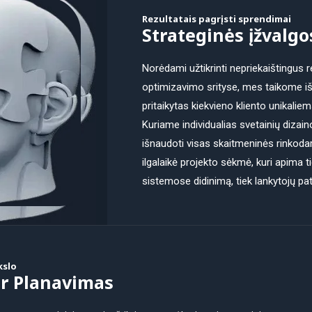
Rezultatais pagrįsti sprendimai
Strateginės įžvalgo
Norėdami užtikrinti nepriekaištingus r
optimizavimo srityse, mes taikome išsk
pritaikytas kiekvieno kliento unikaliem
Kuriame individualias svetainių dizai
išnaudoti visas skaitmeninės rinkoda
ilgalaikė projekto sėkmė, kuri apim
sistemose didinimą, tiek lankytojų pat
kslo
ir Planavimas