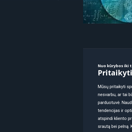
Nuo kūrybos iki 
Pritaikyt
Mūsų pritaikyti sp
nesvarbu, ar tai 
parduotuvė. Naudo
tendencijas ir opt
atspindi kliento p
srautą bei pelną. 