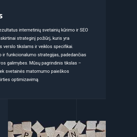
s
ezultatus internetinių svetainių kūrimo ir SEO
irtinai strateginį požiūrį, kuris yra
s verslo tikslams ir veiklos specifikai.
no ir funkcionalumo strategijas, padedančias
ros galimybes. Mūsų pagrindinis tikslas –
a tiek svetainės matomumo paieškos
irties optimizavimą.