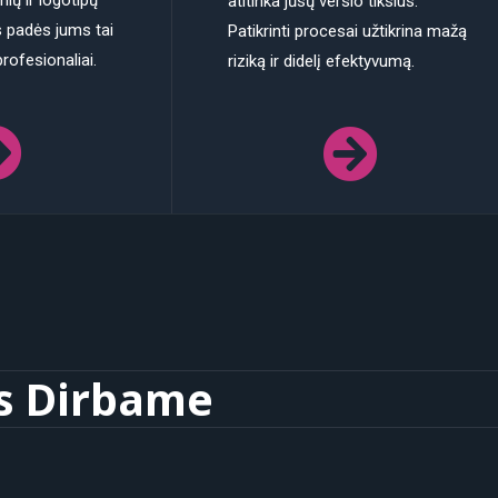
nių ir logotipų
atitinka jūsų verslo tikslus.
 padės jums tai
Patikrinti procesai užtikrina mažą
 profesionaliai.
riziką ir didelį efektyvumą.
s Dirbame