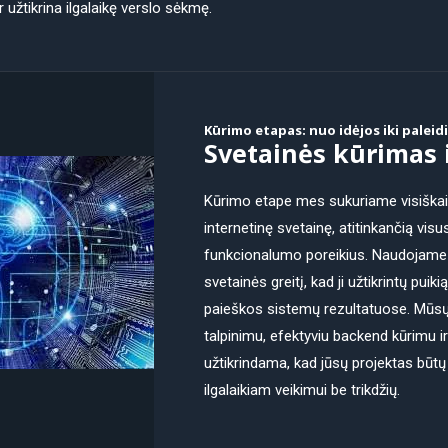
r užtikrina ilgalaikę verslo sėkmę.
Kūrimo etapas: nuo idėjos iki palei
Svetainės kūrimas 
Kūrimo etape mes sukuriame visiškai 
internetinę svetainę, atitinkančią visu
funkcionalumo poreikius. Naudojame
svetainės greitį, kad ji užtikrintų puik
paieškos sistemų rezultatuose. Mūsų
talpinimu, efektyviu backend kūrimu 
užtikrindama, kad jūsų projektas būtų 
ilgalaikiam veikimui be trikdžių.