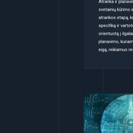
Atranka ir planavi
svetainių kūrimo
atrankos etapą, ku
specifiką ir vartot
orientuotą į ilga
planavimo, kuria
eigą, reikiamus re