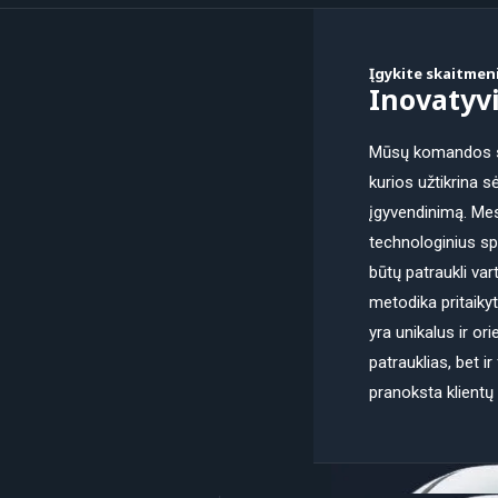
Įgykite skaitmen
Inovatyvi
Mūsų komandos suk
kurios užtikrina s
įgyvendinimą. Me
technologinius sp
būtų patraukli va
metodika pritaikyt
yra unikalus ir ori
patrauklias, bet i
pranoksta klientų