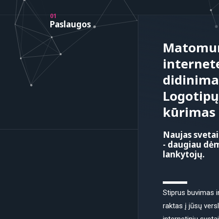
01
Paslaugos
Matomu
internet
didinimas
Logotip
kūrimas
Naujas svetai
- daugiau dėm
lankytojų.
Stiprus buvimas i
raktas į jūsų ver