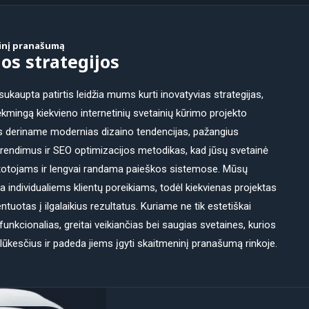
inį pranašumą
os strategijos
aupta patirtis leidžia mums kurti inovatyvias strategijas,
ėkmingą kiekvieno internetinių svetainių kūrimo projekto
s deriname modernias dizaino tendencijas, pažangius
rendimus ir SEO optimizacijos metodikas, kad jūsų svetainė
rtotojams ir lengvai randama paieškos sistemose. Mūsų
a individualiems klientų poreikiams, todėl kiekvienas projektas
entuotas į ilgalaikius rezultatus. Kuriame ne tik estetiškai
r funkcionalias, greitai veikiančias bei saugias svetaines, kurios
 lūkesčius ir padeda jiems įgyti skaitmeninį pranašumą rinkoje.