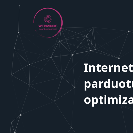
Skip
to
content
Internet
parduot
optimiza