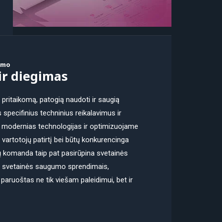
dimo
ir diegimas
pritaikomą, patogią naudoti ir saugią
s specifinius techninius reikalavimus ir
 modernias technologijas ir optimizuojame
ią vartotojų patirtį bei būtų konkurencinga
 komanda taip pat pasirūpina svetainės
ir svetainės saugumo sprendimais,
paruoštas ne tik viešam paleidimui, bet ir