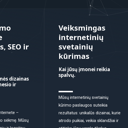
mo
Veiksmingas
e
internetinių
, SEO ir
svetainių
ų
kūrimas
Kai jūsų įmonei reikia
spalvų.
nės dizainas
esio ir
Mūsų internetinių svetainių
kūrimo paslaugos suteikia
nternete –
rezultatus: unikalūs dizainai, kurie
slo sėkmę. Mūsų
atrodo puikiai, veikia sklandžiai ir