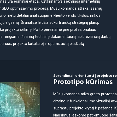
mas yra esminiai etapai, užtikrinantys sėkmingą internetinių
 ir SEO optimizavimo procesą. Mūsų komanda atlieka išsamų
rio metu detaliai analizuojame kliento verslo tikslus, rinkos
ojų elgseną. Ši analizė leidžia sukurti aiškų strateginį planą,
laikę projekto sėkmę. Po to pereiname prie profesionalaus
me rengiame išsamią techninę dokumentaciją, apibrėžiančią darbų
sursus, projekto laikotarpį ir optimizuotą biudžetą.
Sprendimai, orientuoti į projekto r
Prototipo kūrimas
Mūsų komanda taiko greito prototipa
dizaino ir funkcionalumo vizualinį atva
suprastų projekto kryptį ir pažangą. 
klausimus ieškome patikimuose šalt