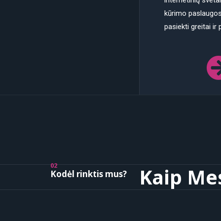
internetinių svetai
kūrimo paslaugos
pasiekti greitai ir
02
Kaip Me
Kodėl rinktis mus?