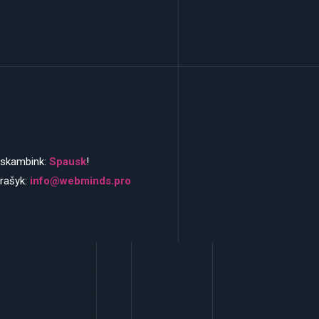
skambink:
Spausk
!
rašyk:
info@webminds.pro