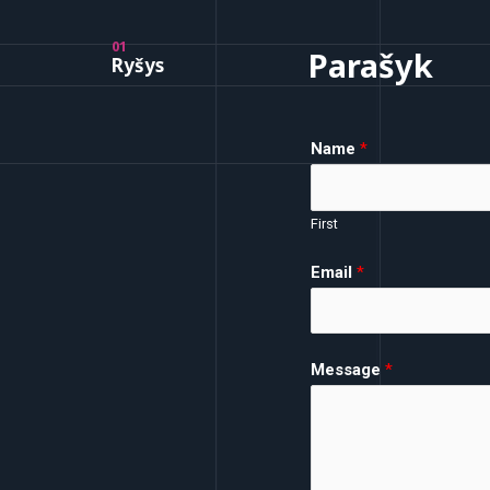
01
Parašyk
Ryšys
Name
*
First
Email
*
Message
*